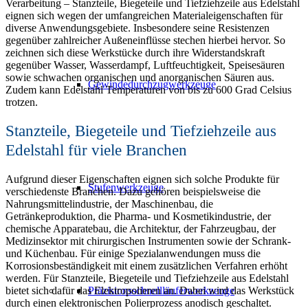
Verarbeitung – Stanzteile, Biegeteile und Tiefziehzeile aus Edelstahl
eignen sich wegen der umfangreichen Materialeigenschaften für
diverse Anwendungsgebiete. Insbesondere seine Resistenzen
gegenüber zahlreicher Außeneinflüsse stechen hierbei hervor. So
zeichnen sich diese Werkstücke durch ihre Widerstandskraft
gegenüber Wasser, Wasserdampf, Luftfeuchtigkeit, Speisesäuren
sowie schwachen organischen und anorganischen Säuren aus.
Gewindedurchzugwerkzeuge
Zudem kann Edelstahl Temperaturen von bis zu 600 Grad Celsius
trotzen.
Stanzteile, Biegeteile und Tiefziehzeile aus
Edelstahl für viele Branchen
Aufgrund dieser Eigenschaften eignen sich solche Produkte für
Stufenwerkzeuge
verschiedenste Branchen. Dazu gehören beispielsweise die
Nahrungsmittelindustrie, der Maschinenbau, die
Getränkeproduktion, die Pharma- und Kosmetikindustrie, der
chemische Apparatebau, die Architektur, der Fahrzeugbau, der
Medizinsektor mit chirurgischen Instrumenten sowie der Schrank-
und Küchenbau. Für einige Spezialanwendungen muss die
Korrosionsbeständigkeit mit einem zusätzlichen Verfahren erhöht
werden. Für Stanzteile, Biegeteile und Tiefziehzeile aus Edelstahl
Präzisionsschnellläuferwerkzeuge
bietet sich dafür das Elektropolieren an. Dabei wird das Werkstück
durch einen elektronischen Polierprozess anodisch geschaltet.