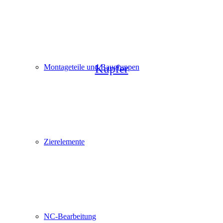
Montageteile und Baugruppen
Kupfer
Zierelemente
NC-Bearbeitung