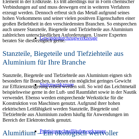
Element in der Erdkruste. Es tritt allerdings nur in Form chemischer
Verbindungen auf und muss deswegen erst in weiteren Verfahren
erzeugt werden. Dennoch erfreut sich das Metall aufgrund seines
hohen Vorkommens und seiner vielen positiven Eigenschaften einer
großen Beliebtheit in den verschiedensten Branchen. So entsprechen
auch unsere Stanzteile, Biegeteile und Tiefziehteile aus Aluminium
zahlreichen unterschiedlichen Anforderungen. Unsere Experten
Gewindedurchzugwerkzeuge
beraten Sie diesbezüglich gerne.
Stanzteile, Biegeteile und Tiefziehteile aus
Aluminium für Ihre Branche
Stanzteile, Biegeteile und Tiefziehteile aus Aluminium eignen sich
besonders für Branchen, in denen ein möglichst geringes Gewicht
Stufenwerkzeuge
zur Effizienzsteigerung erzielt werden soll. So wird das Leichtmetall
beispielsweise gerne in der Luft- und Raumfahrt sowie in der Nautik
verwendet. Ebenso werden entsprechende Werkstücke für die
Konstruktion von Maschinen genutzt. Aufgrund ihrer hohen
elektrischen Leitfähigkeit werden Stanzteile, Biegeteile und
Tiefziehteile aus Aluminium zudem häufig für Anwendungen im
Bereich der Elektrotechnik genutzt.
Präzisionsschnellläuferwerkzeuge
Aluminium – Ein ökologisch wertvoller