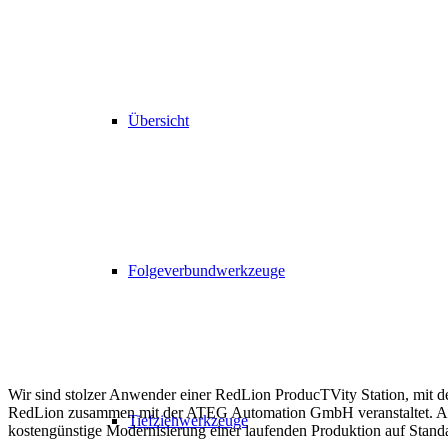
Übersicht
Folgeverbundwerkzeuge
Wir sind stolzer Anwender einer RedLion ProducTVity Station, mit der
RedLion zusammen mit der ATEG Automation GmbH veranstaltet. Am 0
Tiefziehwerkzeuge
kostengünstige Modernisierung einer laufenden Produktion auf Standar