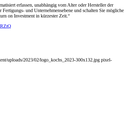
matisiert erfassen, unabhängig vom Alter oder Hersteller der
 der Fertigungs- und Unternehmensebene und schalten Sie mögliche
urn on Investment in kürzester Zeit.“
xRZtQ
ntent/uploads/2023/02/logo_kochs_2023-300x132.jpg
pixel-