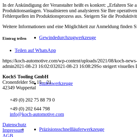
In der Ankündigung der Veranstalter heißt es konkret: „Erfahren Sie a
Produktionsanlagen. Visualisieren und analysieren Sie Ihre operative
Fehlerquellen im Produktionsprozess aus. Steigern Sie die Produktivit
Weitere Informationen und eine Möglichkeit zur Anmeldung finden Si
Gewindedurchzugwerkzeuge
Eintrag teilen
Teilen auf WhatsApp
https://koch-automotive.com/wp-content/uploads/2021/08/koch-news
admin
2021-08-23 16:02:03
2021-08-23 16:08:29
So steigert visuelle
KochS Tooling GmbH
Cronenfelder Str. 15 – 21
Stufenwerkzeuge
42349 Wuppertal
+49 (0) 202 75 88 79 0
+49 (0) 202 644 798
info@koch-automotive.com
Datenschutz
Präzisionsschnellläuferwerkzeuge
Impressum
AGB