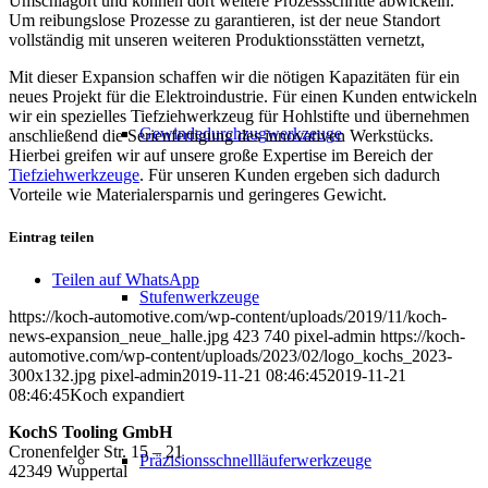
Umschlagort und können dort weitere Prozessschritte abwickeln.
Um reibungslose Prozesse zu garantieren, ist der neue Standort
vollständig mit unseren weiteren Produktionsstätten vernetzt,
Mit dieser Expansion schaffen wir die nötigen Kapazitäten für ein
neues Projekt für die Elektroindustrie. Für einen Kunden entwickeln
wir ein spezielles Tiefziehwerkzeug für Hohlstifte und übernehmen
Gewindedurchzugwerkzeuge
anschließend die Serienfertigung des innovativen Werkstücks.
Hierbei greifen wir auf unsere große Expertise im Bereich der
Tiefziehwerkzeuge
. Für unseren Kunden ergeben sich dadurch
Vorteile wie Materialersparnis und geringeres Gewicht.
Eintrag teilen
Teilen auf WhatsApp
Stufenwerkzeuge
https://koch-automotive.com/wp-content/uploads/2019/11/koch-
news-expansion_neue_halle.jpg
423
740
pixel-admin
https://koch-
automotive.com/wp-content/uploads/2023/02/logo_kochs_2023-
300x132.jpg
pixel-admin
2019-11-21 08:46:45
2019-11-21
08:46:45
Koch expandiert
KochS Tooling GmbH
Cronenfelder Str. 15 – 21
Präzisionsschnellläuferwerkzeuge
42349 Wuppertal