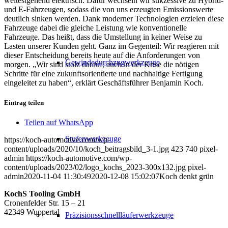
weitestgehend elektrisch. Dafür wechseln wir sukzessive zu Hybrid-
und E-Fahrzeugen, sodass die von uns erzeugten Emissionswerte
deutlich sinken werden. Dank moderner Technologien erzielen diese
Fahrzeuge dabei die gleiche Leistung wie konventionelle
Fahrzeuge. Das heißt, dass die Umstellung in keiner Weise zu
Lasten unserer Kunden geht. Ganz im Gegenteil: Wir reagieren mit
dieser Entscheidung bereits heute auf die Anforderungen von
Gewindedurchzugwerkzeuge
morgen. „Wir sind stolz darauf, auch in der Krise die nötigen
Schritte für eine zukunftsorientierte und nachhaltige Fertigung
eingeleitet zu haben“, erklärt Geschäftsführer Benjamin Koch.
Eintrag teilen
Teilen auf WhatsApp
Stufenwerkzeuge
https://koch-automotive.com/wp-
content/uploads/2020/10/koch_beitragsbild_3-1.jpg
423
740
pixel-
admin
https://koch-automotive.com/wp-
content/uploads/2023/02/logo_kochs_2023-300x132.jpg
pixel-
admin
2020-11-04 11:30:49
2020-12-08 15:02:07
Koch denkt grün
KochS Tooling GmbH
Cronenfelder Str. 15 – 21
42349 Wuppertal
Präzisionsschnellläuferwerkzeuge