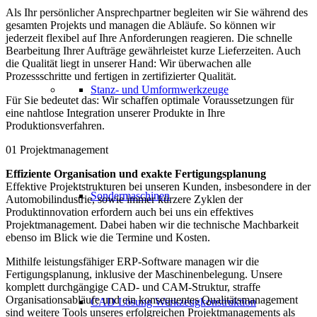
Als Ihr persönlicher Ansprechpartner begleiten wir Sie während des
gesamten Projekts und managen die Abläufe. So können wir
jederzeit flexibel auf Ihre Anforderungen reagieren. Die schnelle
Bearbeitung Ihrer Aufträge gewährleistet kurze Lieferzeiten. Auch
die Qualität liegt in unserer Hand: Wir überwachen alle
Prozessschritte und fertigen in zertifizierter Qualität.
Stanz- und Umformwerkzeuge
Für Sie bedeutet das: Wir schaffen optimale Voraussetzungen für
eine nahtlose Integration unserer Produkte in Ihre
Produktionsverfahren.
01
Projektmanagement
Effiziente Organisation und exakte Fertigungsplanung
Effektive Projektstrukturen bei unseren Kunden, insbesondere in der
Sondermaschinen
Automobilindustrie, sowie immer kürzere Zyklen der
Produktinnovation erfordern auch bei uns ein effektives
Projektmanagement. Dabei haben wir die technische Machbarkeit
ebenso im Blick wie die Termine und Kosten.
Mithilfe leistungsfähiger ERP-Software managen wir die
Fertigungsplanung, inklusive der Maschinenbelegung. Unsere
komplett durchgängige CAD- und CAM-Struktur, straffe
Organisationsabläufe und ein konsequentes Qualitätsmanagement
CAD Lösung Werkzeugkonstruktion
sind weitere Tools unseres erfolgreichen Projektmanagements als