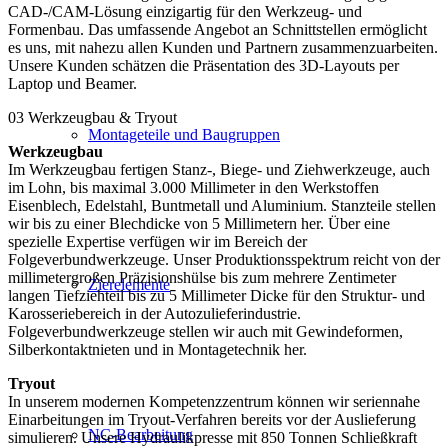
CAD-/CAM-Lösung einzigartig für den Werkzeug- und
Formenbau. Das umfassende Angebot an Schnittstellen ermöglicht
es uns, mit nahezu allen Kunden und Partnern zusammenzuarbeiten.
Unsere Kunden schätzen die Präsentation des 3D-Layouts per
Laptop und Beamer.
03
Werkzeugbau & Tryout
Montageteile und Baugruppen
Werkzeugbau
Im Werkzeugbau fertigen Stanz-, Biege- und Ziehwerkzeuge, auch
im Lohn, bis maximal 3.000 Millimeter in den Werkstoffen
Eisenblech, Edelstahl, Buntmetall und Aluminium. Stanzteile stellen
wir bis zu einer Blechdicke von 5 Millimetern her. Über eine
spezielle Expertise verfügen wir im Bereich der
Folgeverbundwerkzeuge. Unser Produktionsspektrum reicht von der
millimetergroßen Präzisionshülse bis zum mehrere Zentimeter
Zierelemente
langen Tiefziehteil bis zu 5 Millimeter Dicke für den Struktur- und
Karosseriebereich in der Autozulieferindustrie.
Folgeverbundwerkzeuge stellen wir auch mit Gewindeformen,
Silberkontaktnieten und in Montagetechnik her.
Tryout
In unserem modernen Kompetenzzentrum können wir seriennahe
Einarbeitungen im Tryout-Verfahren bereits vor der Auslieferung
NC-Bearbeitung
simulieren. Unsere Hydraulikpresse mit 850 Tonnen Schließkraft