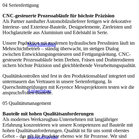
04
Serienfertigung
CNC-gesteuerte Prozessabläufe für höchste Präzision
Als Partner namhafter Automobilzulieferer fertigen wir dekorative
Interieur- und Exterieur-Bauteile, Designelemente, Zierleisten und
Hochglanzteile aus Aluminium und Edelstahl in Serie.
Unsere Produktion mit modernen hydraulischen Presslinien läuft im
Maschinenbau
Mehrschichtbetrieb – ständig überwacht, im stetigen Dialog
zwischen Entwicklungsingenieuren und Fertigungsleitung. CNC-
gesteuerte Prozessabläufe beim Drehen, Fräsen und Drahterodieren
sichern höchste Präzision und gleichbleibende Verarbeitungsqualität.
Qualitätskontrollen sind fest in den Produktionsablauf integriert und
untermauern das Vertrauen in unsere Serienfertigung. In
Querschnittsprüfungen mit Keyence Messprojektoren testen wir die
Anlagenbau
anspruchsvollen Bauteile.
05
Qualitätsmanagement
Bauteile mit hohen Qualitätsanforderungen
Als modernes Werkzeugbau-Unternehmen mit langjähriger
Erfahrung konzentrieren wir unsere Kompetenzen auf Bauteile mit
hohen Qualitätsanforderungen. Qualität ist für uns somit oberstes
Gebot – das gilt für Produkte ebenso wie für Prozesse. Wir sind
Haushaltsgeräte