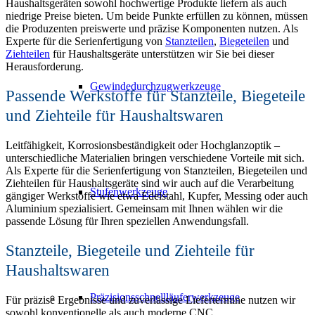
Haushaltsgeräten sowohl hochwertige Produkte liefern als auch
niedrige Preise bieten. Um beide Punkte erfüllen zu können, müssen
die Produzenten preiswerte und präzise Komponenten nutzen. Als
Experte für die Serienfertigung von
Stanzteilen
,
Biegeteilen
und
Ziehteilen
für Haushaltsgeräte unterstützen wir Sie bei dieser
Herausforderung.
Gewindedurchzugwerkzeuge
Passende Werkstoffe für Stanzteile, Biegeteile
und Ziehteile für Haushaltswaren
Leitfähigkeit, Korrosionsbeständigkeit oder Hochglanzoptik –
unterschiedliche Materialien bringen verschiedene Vorteile mit sich.
Als Experte für die Serienfertigung von Stanzteilen, Biegeteilen und
Ziehteilen für Haushaltsgeräte sind wir auch auf die Verarbeitung
Stufenwerkzeuge
gängiger Werkstoffe wie etwa Edelstahl, Kupfer, Messing oder auch
Aluminium spezialisiert. Gemeinsam mit Ihnen wählen wir die
passende Lösung für Ihren speziellen Anwendungsfall.
Stanzteile, Biegeteile und Ziehteile für
Haushaltswaren
Präzisionsschnellläuferwerkzeuge
Für präzise Ergebnisse und zuverlässige Liefertermine nutzen wir
sowohl konventionelle als auch moderne CNC